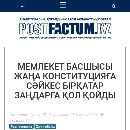
☰
МЕМЛЕКЕТ БАСШЫСЫ
ЖАҢА КОНСТИТУЦИЯҒА
СӘЙКЕС БІРҚАТАР
ЗАҢДАРҒА ҚОЛ ҚОЙДЫ
Категория:
Құқық
Жарияланды 05 Маусым 2026
Қаралды: 1064
Postfactum.kz
Zanmedia.kz