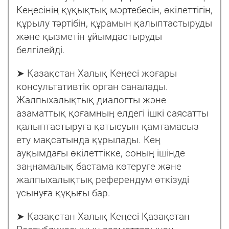
Кеңесінің құқықтық мәртебесін, өкілеттігін,
құрылу тәртібін, құрамын қалыптастыруды
және қызметін ұйымдастыруды
белгілейді.
➤ Қазақстан Халық Кеңесі жоғары
консультативтік орган саналады.
Жалпыхалықтық диалогты және
азаматтық қоғамның елдегі ішкі саясатты
қалыптастыруға қатысуын қамтамасыз
ету мақсатында құрылады. Кең
ауқымдағы өкілеттікке, соның ішінде
заңнамалық бастама көтеруге және
жалпыхалықтық референдум өткізуді
ұсынуға құқығы бар.
➤ Қазақстан Халық Кеңесі Қазақстан