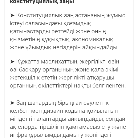
конституциялық заңы
➤ Конституциялық заң астананың жұмыс
істеуі саласындағы қоғамдық
қатынастарды реттейді және оның
қызметінің құқықтық, экономикалық
және ұйымдық негіздерін айқындайды.
➤ Құжатта мәслихаттың, жергілікті өзін
өзі басқару органының және қала әкімі
жетекшілік ететін жергілікті атқарушы
органның өкілеттіктері нақты белгіленген.
➤ Заң шаһардың бірыңғай сәулеттік
келбеті мен дизайн кодына қойылатын
міндетті талаптарды айқындайды, сондай-
ақ елорда тіршілігін қамтамасыз ету және
инфрақұрылымды дамыту жөніндегі