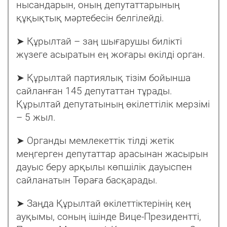
нысандарын, оның депутаттарының
құқықтық мәртебесін белгілейді.
➤ Құрылтай – заң шығарушы билікті
жүзеге асыратын ең жоғары өкілді орган.
➤ Құрылтай партиялық тізім бойынша
сайланған 145 депутаттан тұрады.
Құрылтай депутатының өкілеттілік мерзімі
– 5 жыл.
➤ Органды мемлекеттік тілді жетік
меңгерген депутаттар арасынан жасырын
дауыс беру арқылы көпшілік дауыспен
сайланатын Төраға басқарады.
➤ Заңда Құрылтай өкілеттіктерінің кең
ауқымы, соның ішінде Вице-Президентті,