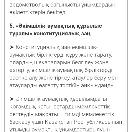
ведомстволық бағынысты ұйымдардың
өкілеттіктерін бекітеді.
5. «Әкімшілік-аумақтық құрылыс
туралы» конституциялық заң
➤ Конституциялық заң әкімшілік-
аумақтық бірліктерді құру және тарату,
олардың шекараларын белгілеу және
өзгерту, әкімшілік-аумақтық бірліктерді
есепке алу және тіркеу, атаулар беру мен
атауларды өзгерту тәртібін айқындайды.
➤ Әкімшілік-аумақтық құрылымдағы
қоғамдық қатынастарды мемлекеттік
реттеудің мақсаты – тиімді мемлекеттік
басқару үшін Қазақстан Республикасының
ұтымды аумақтық ұйымдастырылуын