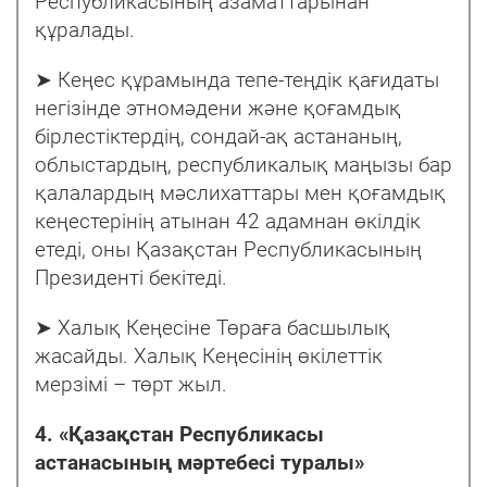
Республикасының азаматтарынан
құралады.
➤ Кеңес құрамында тепе-теңдік қағидаты
негізінде этномәдени және қоғамдық
бірлестіктердің, сондай-ақ астананың,
облыстардың, республикалық маңызы бар
қалалардың мәслихаттары мен қоғамдық
кеңестерінің атынан 42 адамнан өкілдік
етеді, оны Қазақстан Республикасының
Президенті бекітеді.
➤ Халық Кеңесіне Төраға басшылық
жасайды. Халық Кеңесінің өкілеттік
мерзімі – төрт жыл.
4. «Қазақстан Республикасы
астанасының мәртебесі туралы»