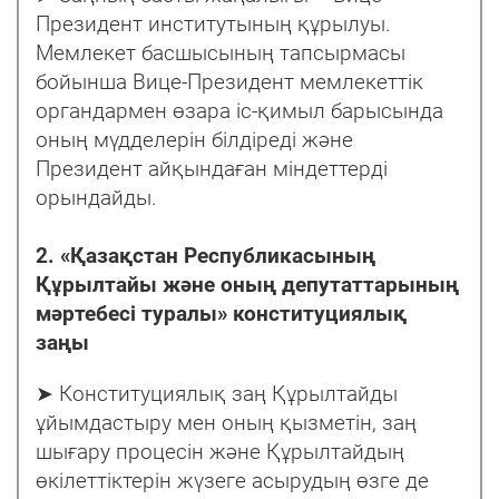
Президент институтының құрылуы.
Мемлекет басшысының тапсырмасы
бойынша Вице-Президент мемлекеттік
органдармен өзара іс-қимыл барысында
оның мүдделерін білдіреді және
Президент айқындаған міндеттерді
орындайды.
2. «Қазақстан Республикасының
Құрылтайы және оның депутаттарының
мәртебесі туралы» конституциялық
заңы
➤ Конституциялық заң Құрылтайды
ұйымдастыру мен оның қызметін, заң
шығару процесін және Құрылтайдың
өкілеттіктерін жүзеге асырудың өзге де