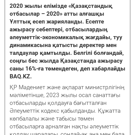
2020 жылы елімізде «Қазақстандық
отбасылар – 2020» атты алғашқы
Ұлттық есеп жарияланды. Есепте
ажырасу себептері, отбасылардың
әлеуметтік-экономикалық жағдайы, туу
динамикасына қатысты деректер мен
талдаулар қамтылды. Белгілі болғандай,
соңғы бес жылда Қазақстанда ажырасу
саны 16%-ға төмендеген, деп хабарлайды
BAQ.KZ.
ҚР Мәдениет және ақпарат министрлігінің
мәліметінше, 2023 жылы осал санаттағы
отбасыларды қолдауға бағытталған
Әлеуметтік кодекс қабылданды. Құжатта
көпбалалы және табысы төмен
отбасыларға арналған нақты әлеуметтік
қолдау шаралары, сондай-ақ ана мен бала