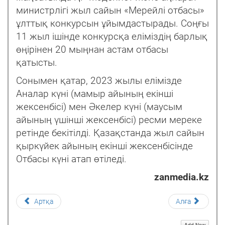
министрлігі жыл сайын «Мерейлі отбасы»
ұлттық конкурсын ұйымдастырады. Соңғы
11 жыл ішінде конкурсқа еліміздің барлық
өңірінен 20 мыңнан астам отбасы
қатысты.
Сонымен қатар, 2023 жылы елімізде
Аналар күні (мамыр айының екінші
жексенбісі) мен Әкелер күні (маусым
айының үшінші жексенбісі) ресми мереке
ретінде бекітілді. Қазақстанда жыл сайын
қыркүйек айының екінші жексенбісінде
Отбасы күні атап өтіледі.
zanmedia.kz
Артқа
Алға
Add New