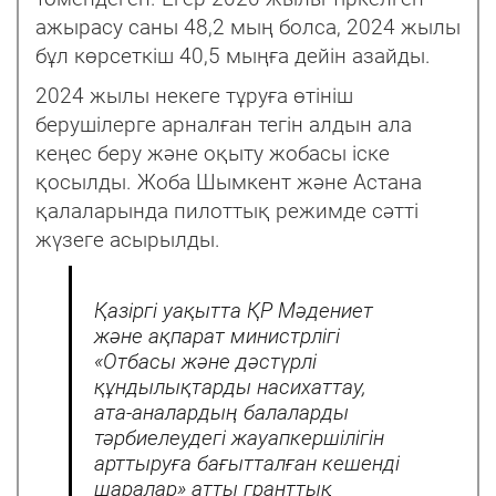
ажырасу саны 48,2 мың болса, 2024 жылы
бұл көрсеткіш 40,5 мыңға дейін азайды.
2024 жылы некеге тұруға өтініш
берушілерге арналған тегін алдын ала
кеңес беру және оқыту жобасы іске
қосылды. Жоба Шымкент және Астана
қалаларында пилоттық режимде сәтті
жүзеге асырылды.
Қазіргі уақытта ҚР Мәдениет
және ақпарат министрлігі
«Отбасы және дәстүрлі
құндылықтарды насихаттау,
ата-аналардың балаларды
тәрбиелеудегі жауапкершілігін
арттыруға бағытталған кешенді
шаралар» атты гранттық