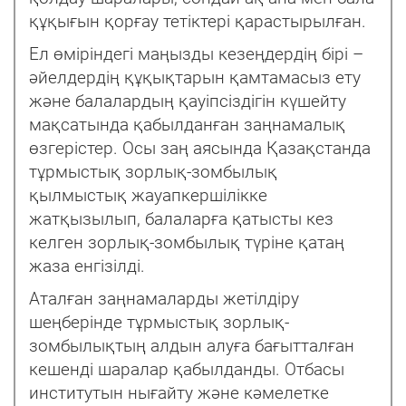
құқығын қорғау тетіктері қарастырылған.
Ел өміріндегі маңызды кезеңдердің бірі –
әйелдердің құқықтарын қамтамасыз ету
және балалардың қауіпсіздігін күшейту
мақсатында қабылданған заңнамалық
өзгерістер. Осы заң аясында Қазақстанда
тұрмыстық зорлық-зомбылық
қылмыстық жауапкершілікке
жатқызылып, балаларға қатысты кез
келген зорлық-зомбылық түріне қатаң
жаза енгізілді.
Аталған заңнамаларды жетілдіру
шеңберінде тұрмыстық зорлық-
зомбылықтың алдын алуға бағытталған
кешенді шаралар қабылданды. Отбасы
институтын нығайту және кәмелетке