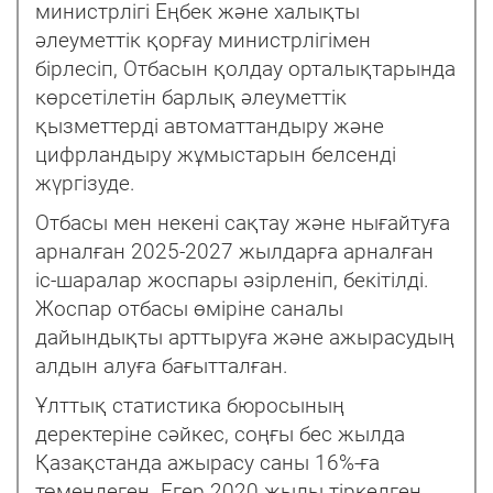
министрлігі Еңбек және халықты
әлеуметтік қорғау министрлігімен
бірлесіп, Отбасын қолдау орталықтарында
көрсетілетін барлық әлеуметтік
қызметтерді автоматтандыру және
цифрландыру жұмыстарын белсенді
жүргізуде.
Отбасы мен некені сақтау және нығайтуға
арналған 2025-2027 жылдарға арналған
іс-шаралар жоспары әзірленіп, бекітілді.
Жоспар отбасы өміріне саналы
дайындықты арттыруға және ажырасудың
алдын алуға бағытталған.
Ұлттық статистика бюросының
деректеріне сәйкес, соңғы бес жылда
Қазақстанда ажырасу саны 16%-ға
төмендеген. Егер 2020 жылы тіркелген