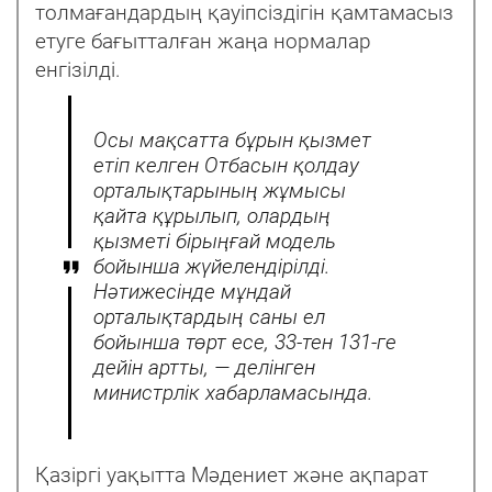
толмағандардың қауіпсіздігін қамтамасыз
етуге бағытталған жаңа нормалар
енгізілді.
Осы мақсатта бұрын қызмет
етіп келген Отбасын қолдау
орталықтарының жұмысы
қайта құрылып, олардың
қызметі бірыңғай модель
бойынша жүйелендірілді.
Нәтижесінде мұндай
орталықтардың саны ел
бойынша төрт есе, 33-тен 131-ге
дейін артты, — делінген
министрлік хабарламасында.
Қазіргі уақытта Мәдениет және ақпарат