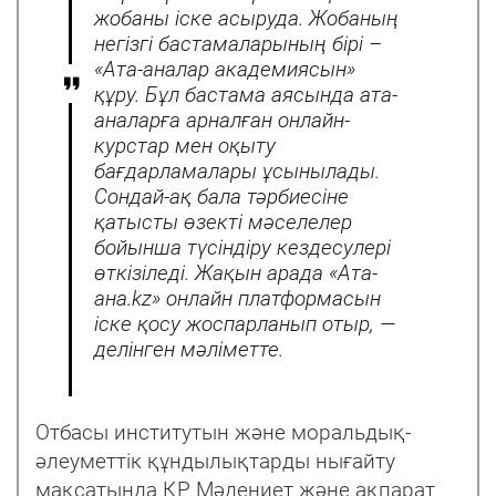
жобаны іске асыруда. Жобаның
негізгі бастамаларының бірі –
«Ата-аналар академиясын»
құру. Бұл бастама аясында ата-
аналарға арналған онлайн-
курстар мен оқыту
бағдарламалары ұсынылады.
Сондай-ақ бала тәрбиесіне
қатысты өзекті мәселелер
бойынша түсіндіру кездесулері
өткізіледі. Жақын арада «Ата-
ана.kz» онлайн платформасын
іске қосу жоспарланып отыр, —
делінген мәліметте.
Отбасы институтын және моральдық-
әлеуметтік құндылықтарды нығайту
мақсатында ҚР Мәдениет және ақпарат