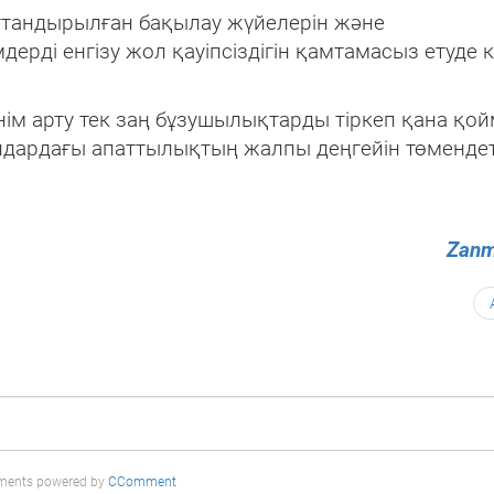
ттандырылған бақылау жүйелерін және
рді енгізу жол қауіпсіздігін қамтамасыз етуде 
енім арту тек заң бұзушылықтарды тіркеп қана қой
лдардағы апаттылықтың жалпы деңгейін төменде
Zanm
ents powered by
CComment