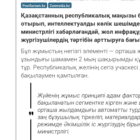
Postfactum.kz
Zanmedia.kz
Қазақстанның республикалық маңызы б
отырып, интеллектуалды көлік шешімдері
министрлігі хабарлағандай, жол инфр
жүргізушілердің тәртібін арттыруға бағ
Бұл жұмыстың негізгі элементі — орташа 
ұзындығы шамамен 2 мың шақырымды құр
тұр. Республикалық желінің сегіз учаскес
бақылаумен қамтылған.
Жүйенің жұмыс принципі адам факто
бақыланатын сегментке кірген және 
орташа жылдамдығы автоматты түрде
заң бұзушылық тіркеліп, материалда
режимде Әкімшілік іс жүргізудің бірың
министрлігі.