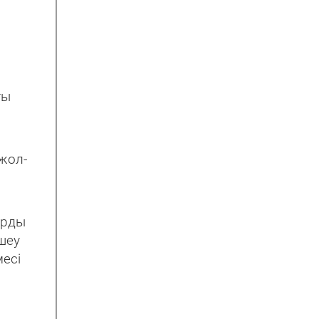
ты
жол-
арды
шеу
есі