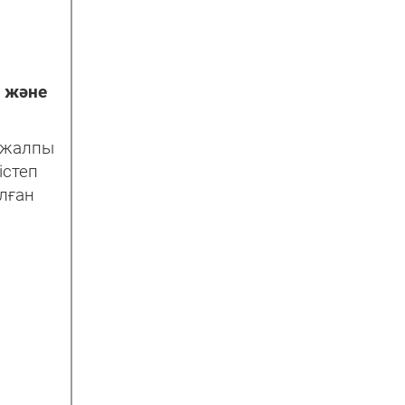
 және
е жалпы
істеп
ылған