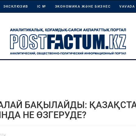
ЭКСКЛЮЗИВ
ІС №
ЭКОНОМИКА ЖӘНЕ БИЗНЕС
VAVADA
ҚАЛАЙ БАҚЫЛАЙДЫ: ҚАЗАҚСТ
ДА НЕ ӨЗГЕРУДЕ?
074