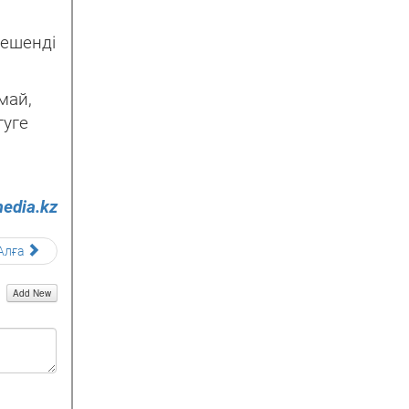
кешенді
май,
туге
edia.kz
Алға
Add New