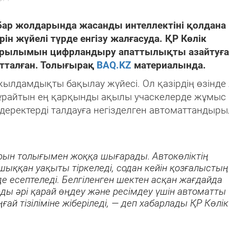
ар жолдарында жасанды интеллектіні қолдана
н жүйелі түрде енгізу жалғасуда. ҚР Көлік
ақұрылымын цифрландыру апаттылықты азайтуға
ытталған. Толығырақ
BAQ.KZ
материалында.
жылдамдықты бақылау жүйесі. Ол қазірдің өзінд
айтын ең қарқынды ақылы учаскелерде жұмыс 
і деректерді талдауға негізделген автоматтандыр
рын толығымен жоққа шығарады. Автокөліктің
шыққан уақыты тіркеледі, содан кейін қозғалыстың
 есептеледі. Белгіленген шектен асқан жағдайда
рды әрі қарай өңдеу және ресімдеу үшін автоматты
ғай тізіліміне жіберіледі, — деп хабарлады ҚР Көлік