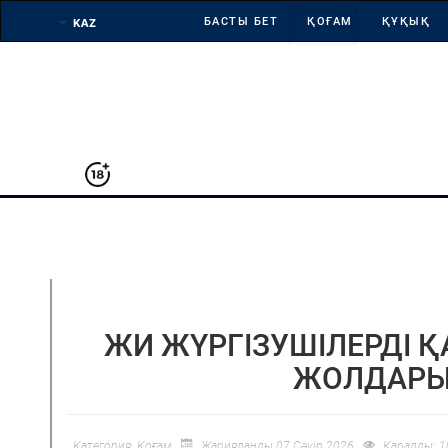
БАСТЫ БЕТ
ҚОҒАМ
ҚҰҚЫҚ
АРНАЙЫ ЖОБА
ЖИ ЖҮРГІЗУШІЛЕРДІ 
ЖОЛДАРЫН
Категория:
Қоғам
Жарияланды 07 Сәуір 2026
Қаралды: 1