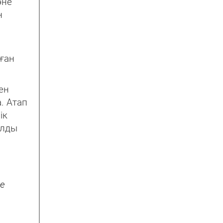
әне
н
лған
ен
. Атап
ік
алды
не