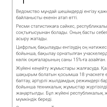
Ведомство мұндай шешімдерді енгізу қаж
байланысты екенін атап өтті.
Ресми статистикаға сәйкес, республикал
соқтығысуынан болады. Оның басты себе
асыру жатады.
Цифрлық бақылауды енгізудің оң нәтижесі 
бойынша, бақылау орнатылған учаскелер
көлік оқиғаларының саны 15%-ға азайған.
Жүйені кеңейту жұмыстары жалғасуда. Қ
шақырым болатын қосымша 18 учаскеге е
баптау, әртүрлі жылдамдық режимдері б
бойынша техникалық жұмыстар жүргізілді
жаңартылды. Бұл жүйені республикалық жо
мүмкіндік береді.