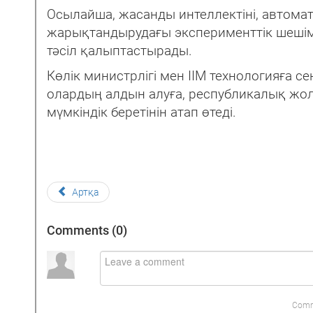
Осылайша, жасанды интеллектіні, автома
жарықтандырудағы эксперименттік шешімде
тәсіл қалыптастырады.
Көлік министрлігі мен ІІМ технологияға с
олардың алдын алуға, республикалық жо
мүмкіндік беретінін атап өтеді.
Артқа
Comments (
0
)
Comm