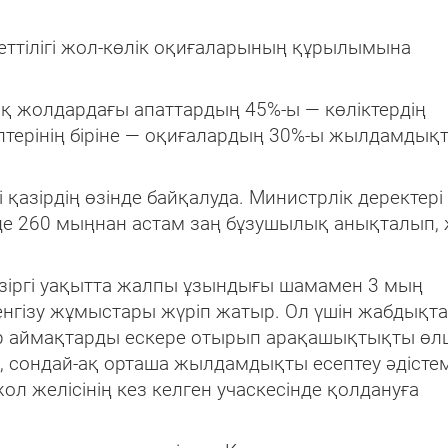
еттілігі жол-көлік оқиғаларының құрылымына
ық жолдардағы апаттардың 45%-ы — көліктердің
птерінің біріне — оқиғалардың 30%-ы жылдамдық
қазірдің өзінде байқалуда. Министрлік деректері
де 260 мыңнан астам заң бұзушылық анықталып, 
азіргі уақытта жалпы ұзындығы шамамен 3 мың
нгізу жұмыстары жүріп жатыр. Ол үшін жабдықт
ар аймақтарды ескере отырып арақашықтықты өл
, сондай-ақ орташа жылдамдықты есептеу әдістем
л желісінің кез келген учаскесінде қолдануға