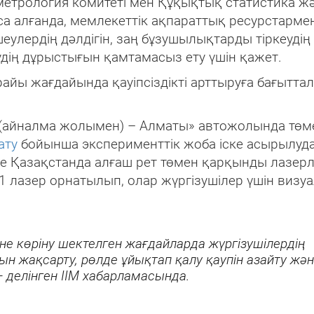
метрология комитеті мен Құқықтық статистика ж
оса алғанда, мемлекеттік ақпараттық ресурстарме
еулердің дәлдігін, заң бұзушылықтарды тіркеудің
дің дұрыстығын қамтамасыз ету үшін қажет.
райы жағдайында қауіпсіздікті арттыруға бағытта
ы (айналма жолымен) – Алматы» автожолында төм
ату
бойынша эксперименттік жоба іске асырылуда
де Қазақстанда алғаш рет төмен қарқынды лазерл
11 лазер орнатылып, олар жүргізушілер үшін визу
е көріну шектелген жағдайларда жүргізушілердің
ын жақсарту, рөлде ұйықтап қалу қаупін азайту жә
 делінген ІІМ хабарламасында.