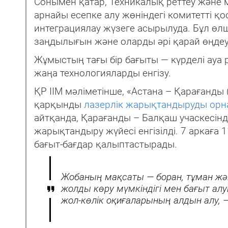
Сонымен қатар, Техникалық реттеу және 
арнайы есепке алу жөніндегі комитетті қ
интеграциялау жүзеге асырылуда. Бұл өлш
заңдылығын және оларды әрі қарай өңдеу
Жұмыстың тағы бір бағыты — күрделі ауа 
жаңа технологияларды енгізу.
ҚР ІІМ мәліметінше, «Астана – Қарағанд
қарқынды
лазерлік жарықтандыруды орн
айтқанда, Қарағанды – Балқаш учаскесін
жарықтандыру жүйесі енгізілді. 7 аркаға 
бағыт-бағдар қалыптастырады.
Жобаның мақсаты — боран, тұман жән
жолды көру мүмкіндігі мен бағыт алу
жол-көлік оқиғаларының алдын алу, —