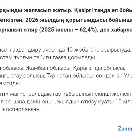
рқынды жалғасып жатыр. Қазіргі таңда ел бо
 жеткізген. 2026 жылдың қорытындысы бойынш
парланып отыр (2025 жылы – 62,4%), деп хабар
биыл газдандыру аясында 40 жоба іске асырылуда.
стам тұрғын табиғи газға қосылады.
н облысы, Жамбыл облысы, Қарағанды облысы,
ғыстау облысы, Түркістан облысы, сондай-ақ Ұл
амтиды.
т» магистральдық газ құбырының екінші желісін
ыл соңына дейін оның жылдық өткізу қуаты 10 мл
у жоспарланған.
Zanm