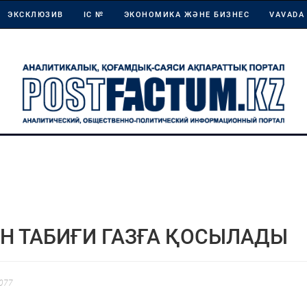
ЭКСКЛЮЗИВ
ІС №
ЭКОНОМИКА ЖӘНЕ БИЗНЕС
VAVADA
ЕН ТАБИҒИ ГАЗҒА ҚОСЫЛАДЫ
077