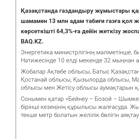
Қазақстанда газдандыру жұмыстары қа
шамамен 13 млн адам табиғи газға қол
көрсеткішті 64,3%-ға дейін жеткізу жос
BAQ.KZ.
Энергетика министрлігінің мәліметінше, 
Нәтижесінде 10 елді мекенде 32 мыңнан а
Жобалар Ақтөбе облысы, Батыс Қазақста
Қостанай облысы, Қызылорда облысы, Маң
облысы мен Жетісу облысы аумақтарын қ
Сонымен қатар «Бейнеу – Бозой – Шымкен
бірінші кезеңінің құрылысы жалғасуда. Ж
текше метр болатын желілік бөлігін аяқта