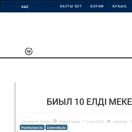
БАСТЫ БЕТ
ҚОҒАМ
ҚҰҚЫҚ
АРНАЙЫ ЖОБА
БИЫЛ 10 ЕЛДІ МЕК
Категория:
Қоғам
Жарияланды 17 Сәуір 2026
Қаралды: 1
Postfactum.kz
Zanmedia.kz