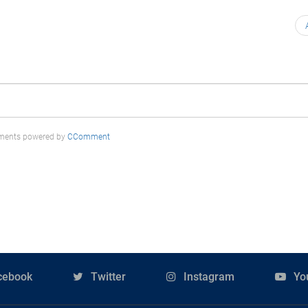
ents powered by
CComment
cebook
Twitter
Instagram
Yo