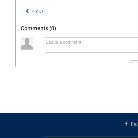
Артқа
Comments (
0
)
Comm
Fa