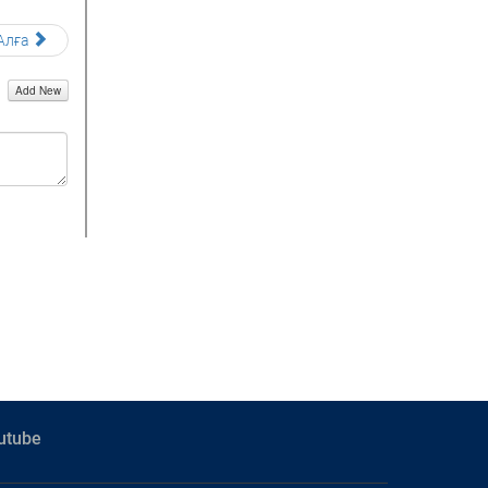
Алға
Add New
utube