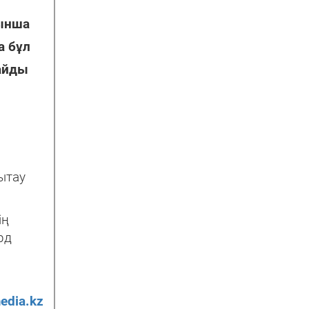
йынша
а бұл
лайды
ытау
ің
рд
edia.kz