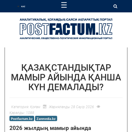
☰
ҚАЗАҚСТАНДЫҚТАР
МАМЫР АЙЫНДА ҚАНША
КҮН ДЕМАЛАДЫ?
Категория:
Қоғам
Жарияланды 28 Сәуір 2026
Қаралды: 1088
Postfactum.kz
Zanmedia.kz
2026 жылдың мамыр айында