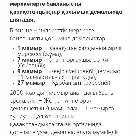
мерекелерге байланысты
қазақстандықтар қосымша демалысқа
шығады.
Бірнеше мемлекеттік мерекеге
байланысты қосымша демалыстар:
1 мамыр
– Қазақстан халқының бірлігі
мерекесі (жұма);
7 мамыр
– Отан қорғаушылар күні
(бейсенбі);
9 мамыр
– Жеңіс күні (сенбі, демалыс
11 мамырға ауыстырылады);
27 мамыр
– Құрбан айт (сәрсенбі).
2026 жылдың мамыр айындағы басты
ерекшелік – Жеңіс күніне орай
демалыстың 9 мамырдан 11 мамырға
ауысуы. Дәл осы шешім
қазақстандықтарға ай ортасында
қосымша ұзақ демалыс алуға мүмкіндік