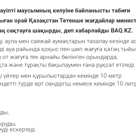
ауіпті маусымның келуіне байланысты табиғи
ыған орай Қазақстан Төтенше жағдайлар минист
таң сақтауға шақырды, деп хабарлайды BAQ.KZ.
у, аула мен саяжай аумақтарын тазалау кезінде а
лді ауа райында қоқыс пен шөп жағуға қатаң тый
от жағуға тек арнайы бөлінген орындарда,
а және тұрақты бақылаумен ғана рұқсат етіледі.
ді үйлер мен құрылыстардан кемінде 10 метр
детті түрде өрт сөндіргіш немесе кемінде 10 лит
уды,
ыруды,
ді ескертеді.