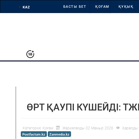
БАСТЫ БЕТ
ҚОҒАМ
ҚҰҚЫҚ
АРНАЙЫ ЖОБА
ӨРТ ҚАУПІ КҮШЕЙДІ: 
Категория:
Қоғам
Жарияланды 02 Мамыр 2026
Қаралды:
Postfactum.kz
Zanmedia.kz