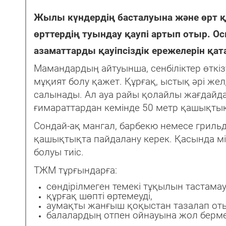
Жылы күндердің басталуына және өрт қ
өрттердің туындау қаупі артып отыр. Ос
азаматтарды қауіпсіздік ережелерін қа
Мамандардың айтуынша, сенбіліктер өткіз
мұқият болу қажет. Құрғақ, ыстық әрі же
салынады. Ал ауа райы қолайлы жағдайда 
ғимараттардан кемінде 50 метр қашықтықт
Сондай-ақ мангал, барбекю немесе гриль
қашықтықта пайдалану керек. Қасында мін
болуы тиіс.
ТЖМ тұрғындарға:
сөндірілмеген темекі тұқылын тастама
құрғақ шөпті өртемеуді,
аумақты жанғыш қоқыстан тазалап от
балалардың отпен ойнауына жол бермеу