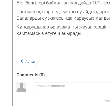
Өрт белгілері байқалған жағдайда 101 нем
Сонымен қатар ведомство су айдындарынд
Балаларды су жағасында қараусыз қалдыр
Құтқарушылар әр азаматты жауапкершілік 
қамтамасыз етуге шақырады.
Артқа
Comments (
0
)
Comm