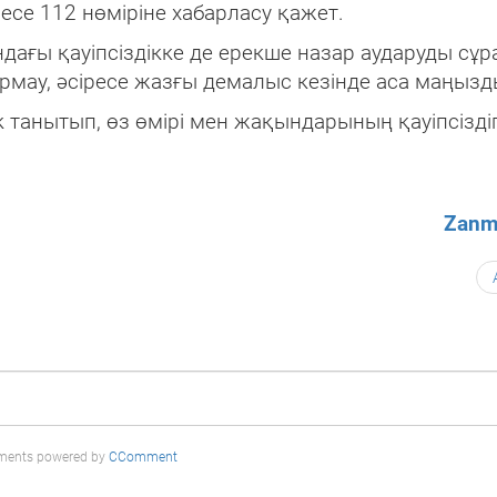
есе 112 нөміріне хабарласу қажет.
ағы қауіпсіздікке де ерекше назар аударуды сұр
мау, әсіресе жазғы демалыс кезінде аса маңызд
танытып, өз өмірі мен жақындарының қауіпсіздіг
Zanm
ents powered by
CComment