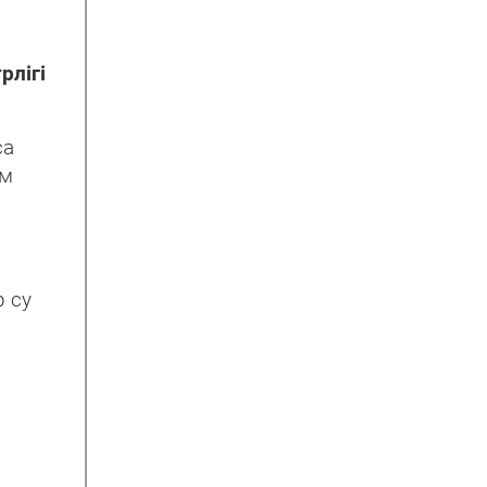
рлігі
са
ым
р су