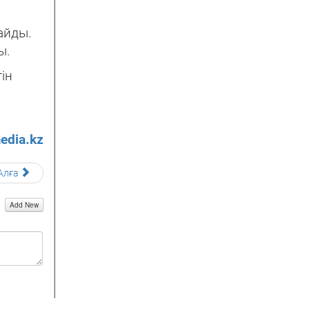
айды.
ы.
ін
edia.kz
Алға
Add New