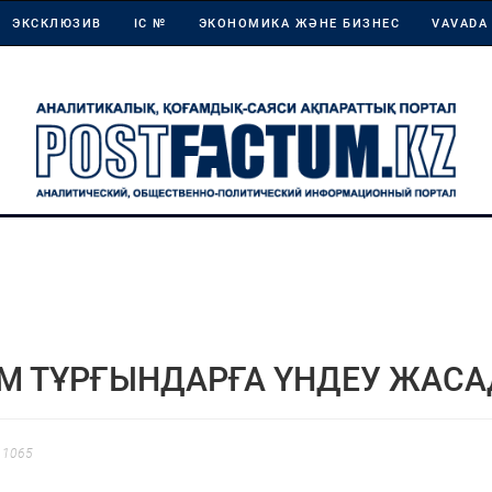
ЭКСКЛЮЗИВ
ІС №
ЭКОНОМИКА ЖӘНЕ БИЗНЕС
VAVADA
ТЖМ ТҰРҒЫНДАРҒА ҮНДЕУ ЖАС
 1065