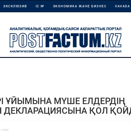
ЭКСКЛЮЗИВ
ІС №
ЭКОНОМИКА ЖӘНЕ БИЗНЕС
VAVADA
РІ ҰЙЫМЫНА МҮШЕ ЕЛДЕРДІҢ
Н ДЕКЛАРАЦИЯСЫНА ҚОЛ ҚО
 1066