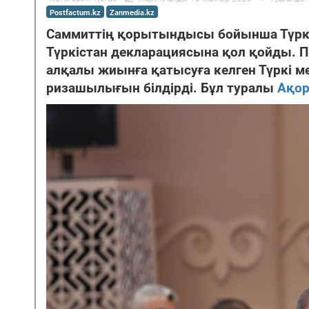
Postfactum.kz
Zanmedia.kz
Саммиттің қорытындысы бойынша Түркі
Түркістан декларациясына қол қойды. 
алқалы жиынға қатысуға келген Түркі 
ризашылығын білдірді. Бұл туралы
Ақо