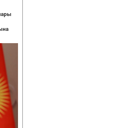
лары
ына