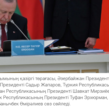
йымының қазіргі төрағасы, Әзербайжан Президент
Президенті Садыр Жапаров, Түркия Республикас
тан Республикасының Президенті Шавкат Мирзиёе
ік Республикасының Президенті Туфан Эрхюрман, 
анычбек Өмірәлиев сөз сөйледі.