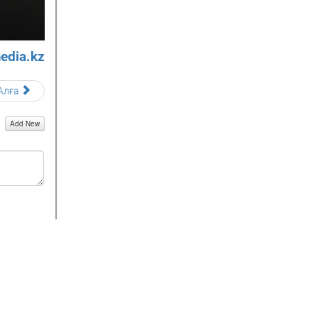
edia.kz
Алға
Add New