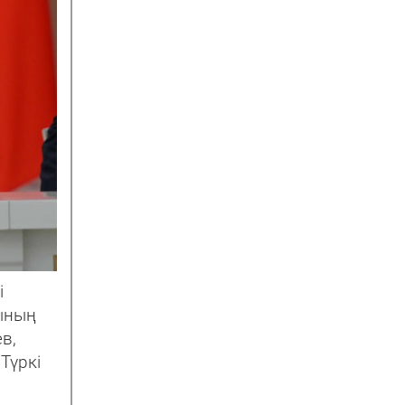
і
ының
в,
Түркі