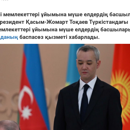
 мемлекеттері ұйымына мүше елдердің басшы
Президент Қасым-Жомарт Тоқаев Түркістандағы
мемлекеттері ұйымына мүше елдердің басшылар
рданың
баспасөз қызметі хабарлады.