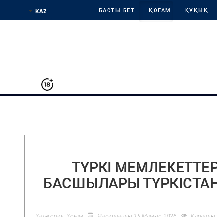
БАСТЫ БЕТ
ҚОҒАМ
ҚҰҚЫҚ
АРНАЙЫ ЖОБА
ТҮРКІ МЕМЛЕКЕТТЕ
БАСШЫЛАРЫ ТҮРКІСТА
Категория:
Қоғам
Жарияланды 15 Мамыр 2026
Қаралды: