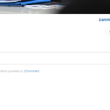
zanm
ents powered by
CComment