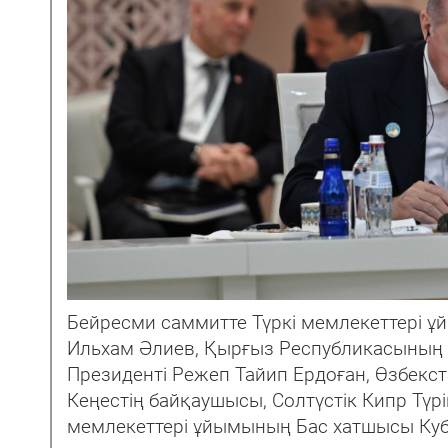
Бейресми саммитте Түркі мемлекеттері ұ
Ильхам Әлиев, Қырғыз Республикасының 
Президенті Режеп Тайип Ердоған, Өзбекс
Кеңестің байқаушысы, Солтүстік Кипр Түр
мемлекеттері ұйымының Бас хатшысы Куб