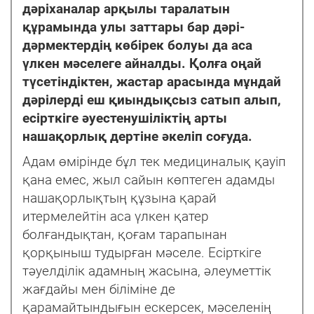
дəріханалар арқылы таралатын
құрамында улы заттары бар дəрі-
дəрмектердің көбірек болуы да аса
үлкен мəселеге айналды. Қолға оңай
түсетіндіктен, жастар арасында мұндай
дəрілерді еш қиындықсыз сатып алып,
есірткіге əуестенушіліктің арты
нашақорлық дертіне əкеліп соғуда.
Адам өмірінде бұл тек медициналық қауіп
қана емес, жыл сайын көптеген адамды
нашақорлықтың құзына қарай
итермелейтін аса үлкен қатер
болғандықтан, қоғам тарапынан
қорқыныш тудырған мəселе. Есірткіге
тəуелділік адамның жасына, əлеуметтік
жағдайы мен біліміне де
қарамайтындығын ескерсек, мəселенің