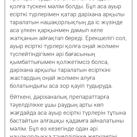
қолға түскені мəлім болды. Бұл аса ауыр
есірткі түрлерімен қатар дəріхана арқылы
таралатын нашақорлықтың да іс жүзінде
аса үлкен қарқынмен дамып келе
жатқанын айғақтап береді. Ерекшелігі сол,
ауыр есірткі түрлері қолға оңай жолмен
түспейтіндігімен əрі бағасының
қымбаттығымен қолжетімсіз болса,
дəріхана арқылы таралатын есірткіні
жастардың оңай жолмен алуға
болатындығы аса зор қауіп тудыруда.
Өйткені, дəріханалық препараттарға
тəуелділікке ұшы раудың арты көп
жағдайда аса ауыр есірткі түрлерін тұтына
бастайтын алғашқы қадамға айналатыны
мəлім. Бұл өз кезегінде одан əрі
нашақорлыққа тəуелділікке жеткізетіні