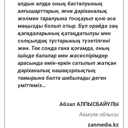
алдын алуда оның басталуының
алғышарттарын, яғни дəріханалық
жолмен таралуына тосқауыл қою аса
маңызды болып отыр. Бұл орайда заң
қағидаларының қатаңдатылуы мен
солқылдақ тұстарының түзетілгені
жөн. Тек сонда ғана қоғамда, оның
ішінде балалар мен жасөспірімдер
арасында емін-еркін сатылып жатқан
дəріханалық нашақорлықтың
тамырына балта шабылады деген
үміттеміз…
Абзал АЛПЫСБАЙҰЛЫ
Ақмола облысы
zanmedia.kz