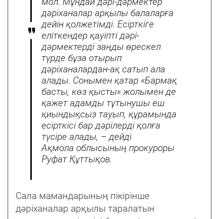
мол. Мұндай дəрі-дəрмектер
дəріханалар арқылы балаларға
дейін қолжетімді. Есірткіге
еліткендер қауіпті дəрі-
дəрмектерді заңды өрескел
түрде бұза отырып
дəріханалардан-ақ сатып ала
алады. Сонымен қатар «Бармақ
басты, көз қысты» жолымен де
қажет адамды тұтынушы еш
қиындықсыз тауып, құрамында
есірткісі бар дəрілерді қолға
түсіре алады, – дейді
Ақмола облысының прокуроры
Руфат Құттықов.
Сала мамандарының пікірінше
дəріханалар арқылы таралатын