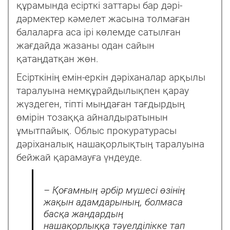
құрамында есірткі заттары бар дəрі-
дəрмектер кəмелет жасына толмаған
балаларға аса ірі көлемде сатылған
жағдайда жазаны одан сайын
қатаңдатқан жөн.
Есірткінің емін-еркін дəріханалар арқылы
таралуына немқұрайдылықпен қарау
жүздеген, тіпті мыңдаған тағдырдың
өмірін тозаққа айналдыратынын
ұмытпайық. Облыс прокуратурасы
дəріханалық нашақорлықтың таралуына
бейжай қарамауға үндеуде.
– Қоғамның əрбір мүшесі өзінің
жақын адамдарының, болмаса
басқа жандардың
нашақорлыққа тəуелділікке тап