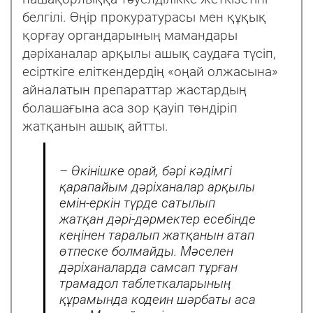
белгілі. Өңір прокуратурасы мен құқық
қорғау органдарының мамандары
дəріханалар арқылы ашық саудаға түсіп,
есірткіге еліткендердің «оңай олжасына»
айналатын препараттар жастардың
болашағына аса зор қауіп төндіріп
жатқанын ашық айтты.
– Өкінішке орай, бəрі кəдімгі
қарапайым дəріханалар арқылы
емін-еркін түрде сатылып
жатқан дəрі-дəрмектер есебінде
кеңінен таралып жатқанын атап
өтпеске болмайды. Мəселен
дəріханаларда самсап тұрған
трамадол таблеткаларының
құрамында кодеин шəрбаты аса