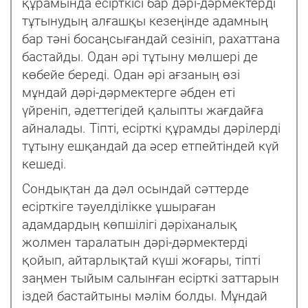
құрамында есірткісі бар дəрі-дəрмектерді
тұтынудың алғашқы кезеңінде адамның
бар тəні босаңсығандай сезініп, рахаттана
бастайды. Одан əрі тұтыну мөлшері де
көбейе береді. Одан əрі ағзаның өзі
мұндай дəрі-дəрмектерге əбден еті
үйреніп, əдеттегідей қалыпты жағдайға
айналады. Тіпті, есірткі құрамды дəрілерді
тұтыну ешқандай да əсер етпейтіндей күй
кешеді.
Сондықтан да дəл осындай сəттерде
есірткіге тəуелділікке ұшыраған
адамдардың көпшілігі дəріханалық
жолмен таралатын дəрі-дəрмектерді
қойып, айтарлықтай күші жоғары, тіпті
заңмен тыйым салынған есірткі заттарын
іздей бастайтыны мəлім болды. Мұндай