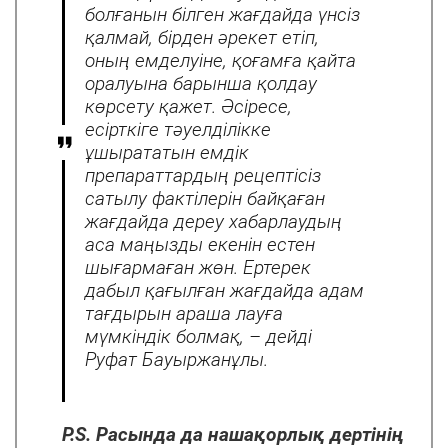
болғанын білген жағдайда үнсіз
қалмай, бірден əрекет етіп,
оның емделуіне, қоғамға қайта
оралуына барынша қолдау
көрсету қажет. Əсіресе,
есірткіге тəуелділікке
ұшырататын емдік
препараттардың рецептісіз
сатылу фактілерін байқаған
жағдайда дереу хабарлаудың
аса маңызды екенін естен
шығармаған жөн. Ертерек
дабыл қағылған жағдайда адам
тағдырын араша лауға
мүмкіндік болмақ, – дейді
Руфат Бауыржанұлы.
P.S. Расында да нашақорлық дертінің