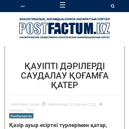
☰
ҚАУІПТІ ДӘРІЛЕРДІ
САУДАЛАУ ҚОҒАМҒА
ҚАТЕР
Категория:
Қоғам
Жарияланды 30 Маусым 2025
Қаралды: 1368
Postfactum.kz
Қазір ауыр есірткі түрлерімен қатар,