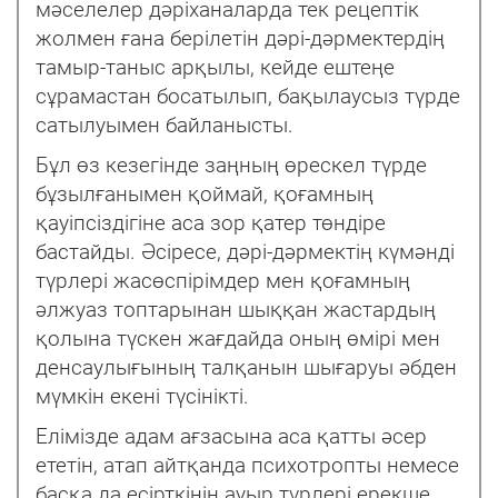
мəселелер дəріханаларда тек рецептік
жолмен ғана берілетін дəрі-дəрмектердің
тамыр-таныс арқылы, кейде ештеңе
сұрамастан босатылып, бақылаусыз түрде
сатылуымен байланысты.
Бұл өз кезегінде заңның өрескел түрде
бұзылғанымен қоймай, қоғамның
қауіпсіздігіне аса зор қатер төндіре
бастайды.
Əсіресе, дəрі-дəрмектің күмəнді
түрлері жасөспірімдер мен қоғамның
əлжуаз топтарынан шыққан жастардың
қолына түскен жағдайда оның өмірі мен
денсаулығының талқанын шығаруы əбден
мүмкін екені түсінікті.
Елімізде адам ағзасына аса қатты əсер
ететін, атап айтқанда психотропты немесе
басқа да есірткінің ауыр түрлері ерекше