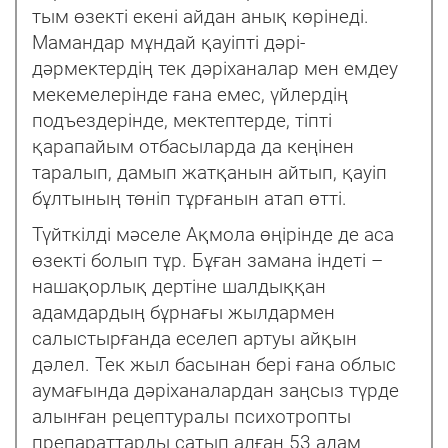
тым өзекті екені айдан анық көрінеді.
Мамандар мұндай қауіпті дəрі-
дəрмектердің тек дəріханалар мен емдеу
мекемелерінде ғана емес, үйлердің
подъездерінде, мектептерде, тіпті
қарапайым отбасыларда да кеңінен
таралып, дамып жатқанын айтып, қауіп
бұлтының төніп тұрғанын атап өтті.
Түйткілді мəселе Ақмола өңірінде де аса
өзекті болып тұр. Бұған замана індеті –
нашақорлық дертіне шалдыққан
адамдардың бұрнағы жылдармен
салыстырғанда еселеп артуы айқын
дəлел. Тек жыл басынан бері ғана облыс
аумағында дəріханалардан заңсыз түрде
алынған рецептуралы психотропты
препараттарды сатып алған 53 адам