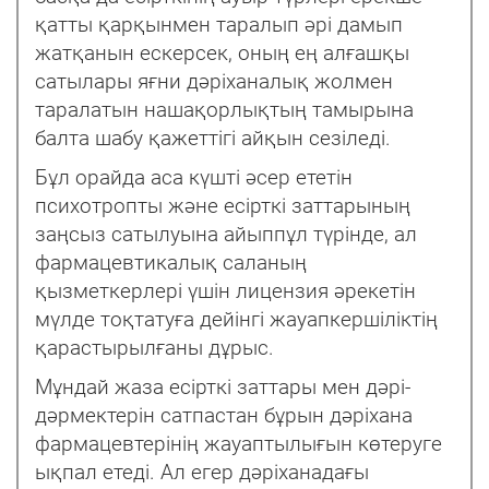
қатты қарқынмен таралып əрі дамып
жатқанын ескерсек, оның ең алғашқы
сатылары яғни дəріханалық жолмен
таралатын нашақорлықтың тамырына
балта шабу қажеттігі айқын сезіледі.
Бұл орайда аса күшті əсер ететін
психотропты жəне есірткі заттарының
заңсыз сатылуына айыппұл түрінде, ал
фармацевтикалық саланың
қызметкерлері үшін лицензия əрекетін
мүлде тоқтатуға дейінгі жауапкершіліктің
қарастырылғаны дұрыс.
Мұндай жаза есірткі заттары мен дəрі-
дəрмектерін сатпастан бұрын дəріхана
фармацевтерінің жауаптылығын көтеруге
ықпал етеді. Ал егер дəріханадағы