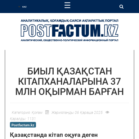
☰
БИЫЛ ҚАЗАҚСТАН
КІТАПХАНАЛАРЫНА 37
МЛН ОҚЫРМАН БАРҒАН
Категория:
Қоғам
Жарияланды 06 Қараша 2025
Қаралды: 1131
Postfactum.kz
Қазақстанда кітап оқуға деген