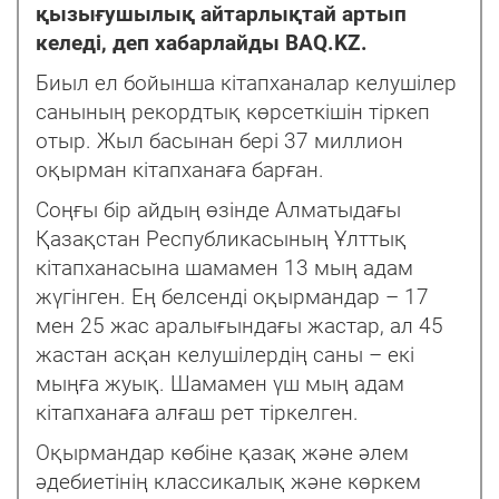
қызығушылық айтарлықтай артып
келеді, деп хабарлайды BAQ.KZ.
Биыл ел бойынша кітапханалар келушілер
санының рекордтық көрсеткішін тіркеп
отыр. Жыл басынан бері 37 миллион
оқырман кітапханаға барған.
Соңғы бір айдың өзінде Алматыдағы
Қазақстан Республикасының Ұлттық
кітапханасына шамамен 13 мың адам
жүгінген. Ең белсенді оқырмандар – 17
мен 25 жас аралығындағы жастар, ал 45
жастан асқан келушілердің саны – екі
мыңға жуық. Шамамен үш мың адам
кітапханаға алғаш рет тіркелген.
Оқырмандар көбіне қазақ және әлем
әдебиетінің классикалық және көркем