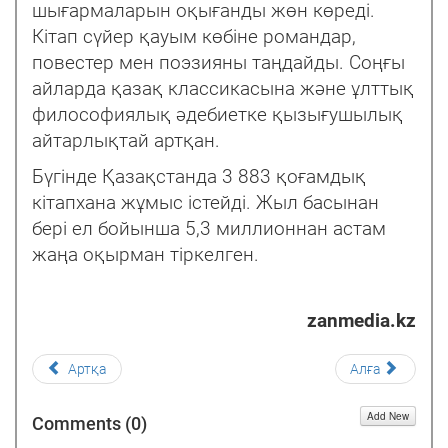
шығармаларын оқығанды жөн көреді.
Кітап сүйер қауым көбіне романдар,
повестер мен поэзияны таңдайды. Соңғы
айларда қазақ классикасына және ұлттық
философиялық әдебиетке қызығушылық
айтарлықтай артқан.
Бүгінде Қазақстанда 3 883 қоғамдық
кітапхана жұмыс істейді. Жыл басынан
бері ел бойынша 5,3 миллионнан астам
жаңа оқырман тіркелген.
zanmedia.kz
Артқа
Алға
Add New
Comments (
0
)