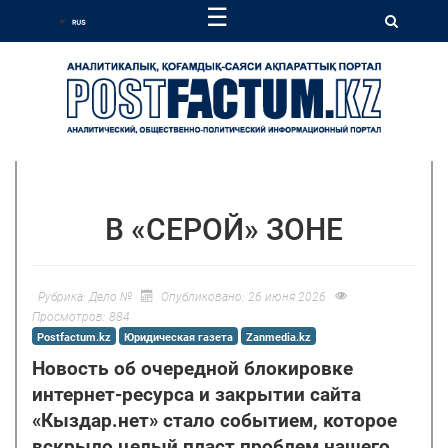
☰
В «СЕРОЙ» ЗОНЕ
Рубрика:
Дело №
Опубликовано: 26 июня 2026
Просмотров: 884
Postfactum.kz
Юридическая газета
Zanmedia.kz
Новость об очередной блокировке
интернет-ресурса и закрытии сайта
«Кыздар.нет» стало событием, которое
вскрыло целый пласт проблем нашего