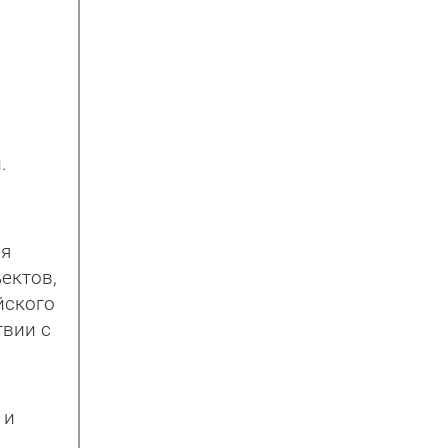
.
ся
ектов,
йского
твии с
 и