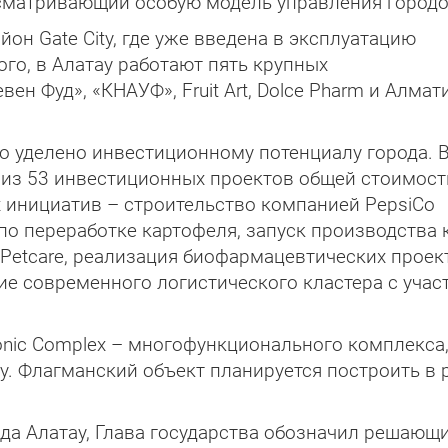
сматривающий особую модель управления городо
он Gate City, где уже введена в эксплуатацию
го, в Алатау работают пять крупных
н Фуд», «КНАУФ», Fruit Art, Dolce Pharm и Алмат
о уделено инвестиционному потенциалу города. 
из 53 инвестиционных проектов общей стоимос
х инициатив – строительство компанией PepsiCo
по переработке картофеля, запуск производства
Petcare, реализация биофармацевтических проек
е современного логистического кластера с учас
onic Complex – многофункционального комплекса
у. Флагманский объект планируется построить в 
да Алатау, Глава государства обозначил решающ