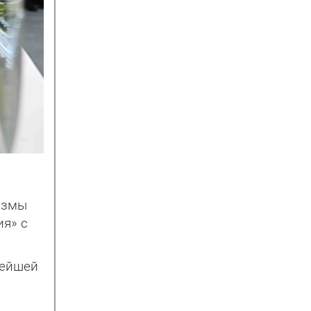
измы
ия» с
нейшей