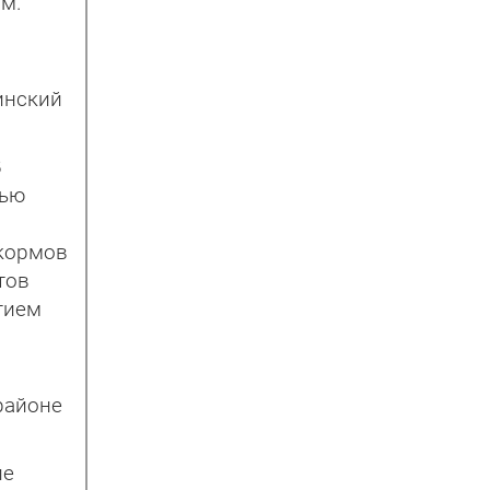
м.
инский
В
тью
 кормов
тов
тием
,
районе
ие