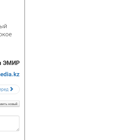
ный
окое
н ЭМИР
edia.kz
еред
вить новый