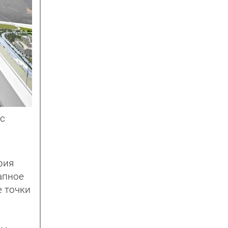
 с
рия
апное
е точки