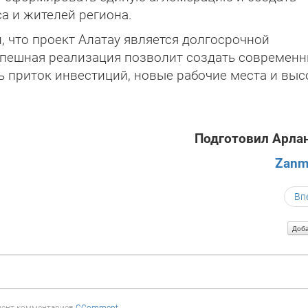
а и жителей региона.
л, что проект Алатау является долгосрочной
успешная реа­лизация позволит создать современ
ь приток инвестиций, новые рабочие места и выс
Подготовил Арла
Zanm
Вп
Доба
ент комментариев
CComment