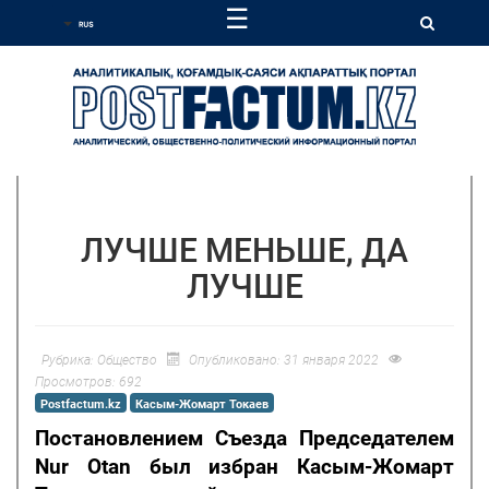
☰
ЛУЧШЕ МЕНЬШЕ, ДА
ЛУЧШЕ
Рубрика:
Общество
Опубликовано: 31 января 2022
Просмотров: 692
Postfactum.kz
Касым-Жомарт Токаев
Постановление
м
Съезда Председателем
Nur Otan
был
избран Касым-Жомарт