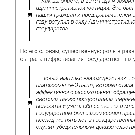
– Как вы знаете, в 2019 году я заяв
административной юстиции. Это был
наших граждан и предпринимателей о
году вступил в силу Административн
государства.
По его словам, существенную роль в раз
сыграла цифровизация государственных ус
– Новый импульс взаимодействию гос
платформы «е-Өтініш», которая стал
эффективного рассмотрения обращен
система также предоставила широки
волокиты и учета общественного мне
государством был сформирован принц
последние пять лет в государственн
служит убедительным доказательство