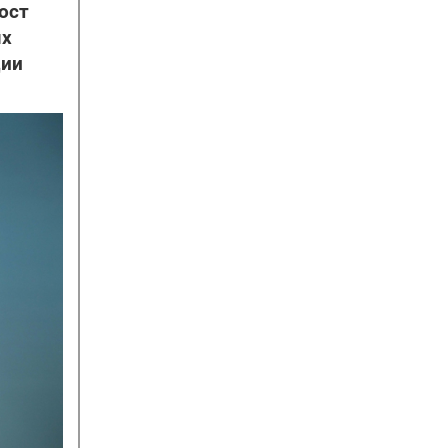
ост
ых
ции