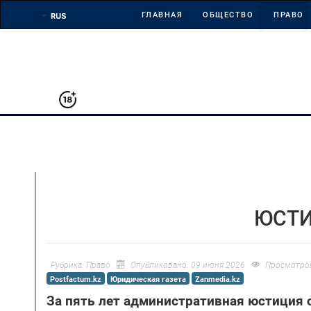
ГЛАВНАЯ
ОБЩЕСТВО
ПРАВО
ЮСТИ
Рубрика:
Право
Опубликовано: 09 июня 2026
Просмотров
Postfactum.kz
Юридическая газета
Zanmedia.kz
За пять лет административная юстиция 