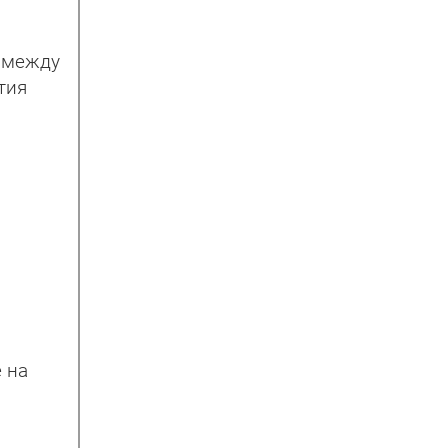
я между
тия
 на