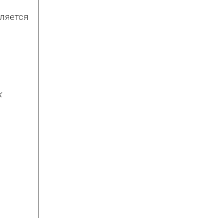
ляется
к