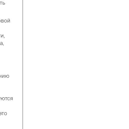
ть
овой
й
и,
а,
ению
уются
это