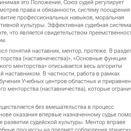
ринимая это Положение, Союз судей регулирует
мотрев права и обязанности, систему поощрения 
развитие профессиональных навыков, моральная
тивной культуры. Эффективная судебная система
те, что является свидетельством преемственнос
ом.
сл понятий наставник, ментор, протеже. В разде
нторства (наставничества)», «Основные функции
ского менторства» описывается весь алгоритм
й наставником. В частности, работа в рамках
бучения Учебных центров областных и приравнен
ого менторства (наставничества), которые огран
уществляется без вмешательства в процесс
снове оказания впервые назначенному судье пом
е развитии судейской культуры. Ментор вправе
ебные процессы на предмет соблюдения этическ