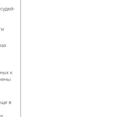
судей-
ти
лах
ных к
ичены
ощи в
их