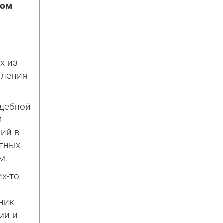
ком
и
х из
вления
удебной
я
ний в
ытных
м.
их-то
вник
ми и