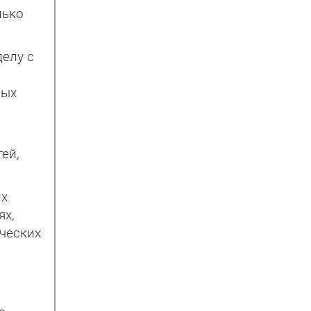
лько
делу с
ных
ей,
их
ях,
ческих