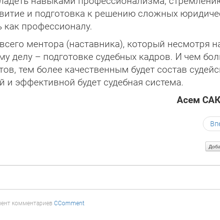
владеть навыками профессионализма, стремлени
звитие и подготовка к решению сложных юридиче
ь как профессионалу.
 всего ментора (наставника), который несмотря н
му делу – подготовке судебных кадров. И чем бо
тов, тем более качественным будет состав судейс
й и эффективной будет судебная система.
Асем СА
Вп
Доба
ент комментариев
CComment