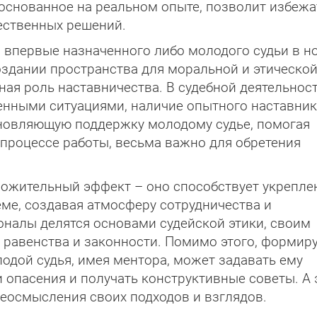
 основанное на реальном опыте, позволит избежа
ественных решений.
 впервые назначенного либо молодого судьи в н
создании пространства для моральной и этическо
ая роль наставничества. В судебной деятельност
енными ситуациями, наличие опытного наставник
новляющую поддержку молодому судье, помогая
процессе работы, весьма важно для обретения
оложительный эффект – оно способствует укрепл
еме, создавая атмосферу сотрудничества и
налы делятся основами судейской этики, своим
 равенства и законности. Помимо этого, формир
дой судья, имея ментора, может задавать ему
опасения и получать конструктивные советы. А 
еосмысления своих подходов и взглядов.