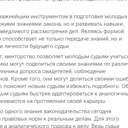
 важнейшим инструментом в подготовке молодых 
окими знаниями закона, но и развивать навыки,
раведливого рассмотрения дел. Являясь формой
способствует не только передаче знаний, но и
 личности будущего судьи.
т, менторство позволяет молодым судьям учитьс
ники могут поделиться своими знаниями по разл
 техника допроса свидетелей, соблюдение
ов. Кроме того, они могут делиться своими оши
то поможет новым судьям избежать подобного. О
дым судьям быстрее адаптироваться к аналогичн
лкиваются на протяжении своей карьеры.
о одного знания законодательства сегодня
 правовых норм к реальным делам. Для этого
и аналитического подхода к делу. Ведь судьи