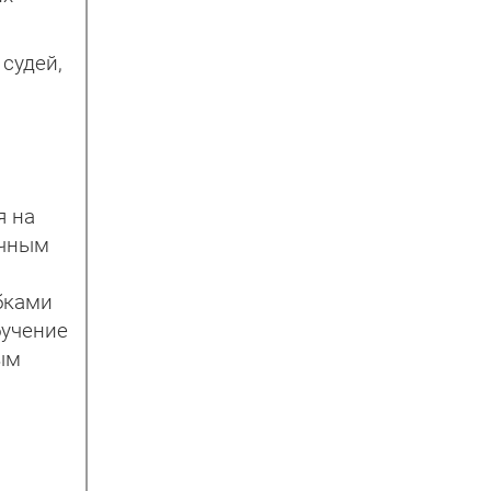
судей,
я на
ичным
бками
бучение
ым