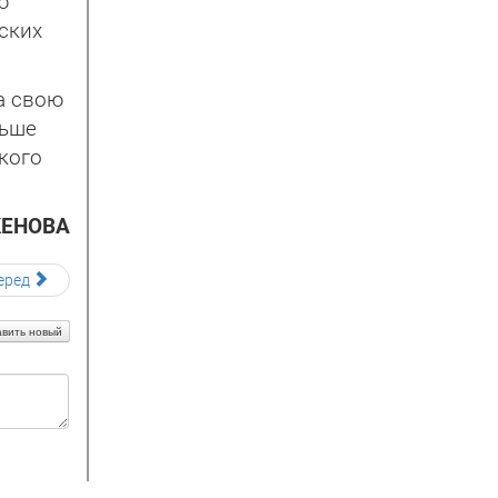
ю
ских
а свою
льше
кого
КЕНОВА
еред
вить новый