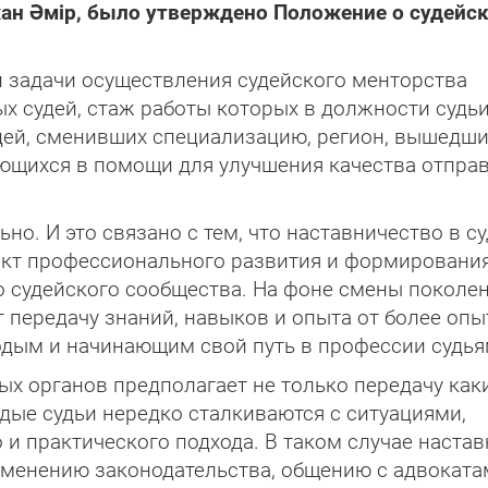
ан Әмір, было утверждено Положение о судейс
 задачи осуществления судейского менторства
ых судей, стаж работы которых в должности судь
удей, сменивших специа­лизацию, регион, вышедши
ающихся в помощи для улучшения качества отпра
но. И это связано с тем, что наставничество в с
ект профессионального развития и формировани
о судейского сообщества. На фоне смены поколе
т передачу знаний, навыков и опыта от более оп
одым и начинающим свой путь в профессии судья
ых органов предполагает не только передачу как
дые судьи нередко сталкиваются с ситуациями,
 и практического подхода. В таком случае наста
менению законодательства, общению с адвоката