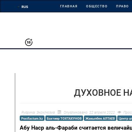
ГЛАВНАЯ
ОБЩЕСТВО
ПРАВО
ДУХОВНОЕ Н
Рубрика:
Эксклюзив
Опубликовано: 22 апреля 2022
Прос
Postfactum.kz
Бахтияр ТОХТАХУНОВ
Жакыпбек АЛТАЕВ
Центр а
Абу Наср аль-Фараби считается величай