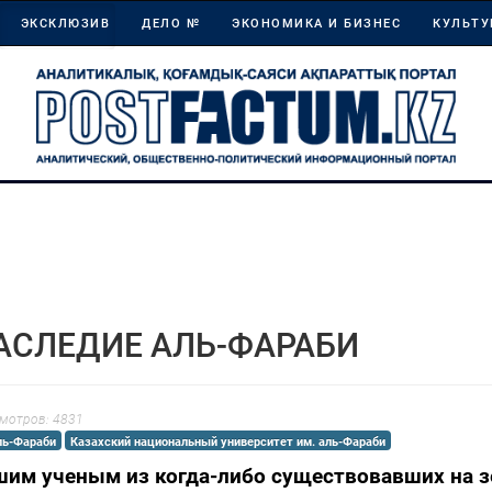
ЭКСКЛЮЗИВ
ДЕЛО №
ЭКОНОМИКА И БИЗНЕС
КУЛЬТУ
АСЛЕДИЕ АЛЬ-ФАРАБИ
мотров: 4831
ль-Фараби
Казахский национальный университет им. аль-Фараби
шим ученым из когда-либо существовавших на з