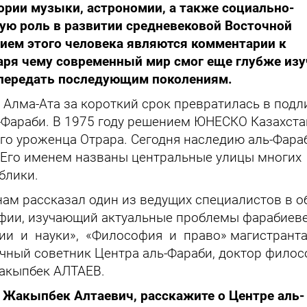
ории музыки, астрономии, а также социально-
ую роль в развитии средневековой Восточной
ием этого человека являются комментарии к
аря чему современный мир смог еще глубже из
 передать последующим поколениям.
о Алма-Ата за короткий срок превратилась в под
-Фараби. В 1975 году решением ЮНЕСКО Казахста
о уроженца Отрара. Сегодня наследию аль-Фара
 Его именем названы центральные улицы многих
блики.
нам рассказал один из ведущих специалистов в о
фии, изучающий актуальные проблемы фарабиеве
и и науки», «Философия и право» магистранта
чный советник Центра аль-Фараби, доктор фило
Жакыпбек АЛТАЕВ.
 Жакыпбек Алтаевич, расскажите о Центре аль-