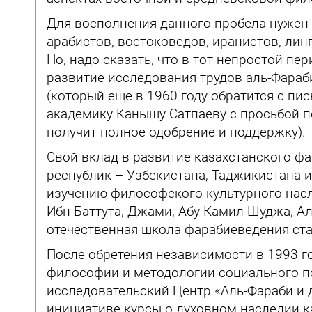
Для восполнения данного пробела нужен 
арабистов, востоковедов, иранистов, ли
Но, надо сказать, что в тот непростой п
развитие исследования трудов аль-Фара
(который еще в 1960 году обратится с пи
академику Канышу Сатпаеву с просьбой п
получит полное одобрение и поддержку).
Свой вклад в развитие казахстанского ф
республик – Узбекистана, Таджикистана 
изучению философского культурного насл
Ибн Баттута, Джами, Абу Камил Шуджа, Ал
отечественная школа фарабиеведения ст
После обретения независимости в 1993 
философии и методологии социального поз
исследовательский Центр «Аль-Фараби и д
инициативе курсы о духовном наследии ка