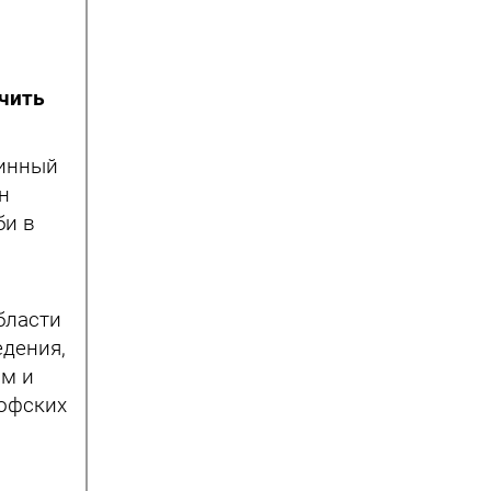
учить
линный
н
би в
бласти
дения,
м и
софских