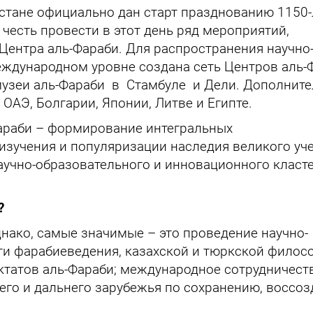
ахстане официально дан старт празднованию 1150
честь провести в этот день ряд мероприятий,
Центра аль-Фараби. Для распространения научно
еждународном уровне создана сеть Центров аль-
музеи аль-Фараби в Стамбуле и Дели. Дополнит
ОАЭ, Болгарии, Японии, Литве и Египте.
Фараби – формирование интегральных
изучения и популяризации наследия великого уч
учно-образовательного и инновационного класте
?
днако, самые значимые – это проведение научно-
ти фарабиеведения, казахской и тюркской филос
актатов аль-Фараби; международное сотрудничест
его и дальнего зарубежья по сохранению, воссо