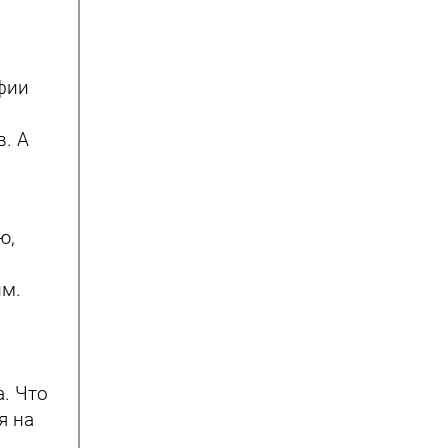
фии
. А
ю,
им.
а. Что
я на