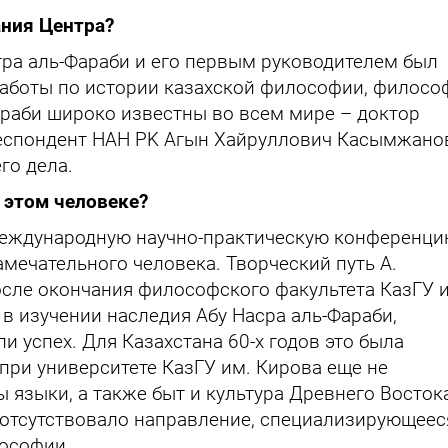
ания Центра?
ра аль-Фараби и его первым руководителем был
работы по истории казахской философии, филосо
араби широко известны во всем мире – доктор
респондент HAH PK Агын Хайруллович Касымжанов
го дела.
 этом человеке?
международную научно-практическую конференци
мечательного человека. Творческий путь А.
осле окончания философского факультета КазГУ 
 в изучении наследия Абу Насра аль-Фараби,
и успех. Для Казахстана 60-х годов это была
при университете КазГУ им. Кирова еще не
ы языки, а также быт и культура Древнего Восток
м отсутствовало направление, специализирующеес
лософии.