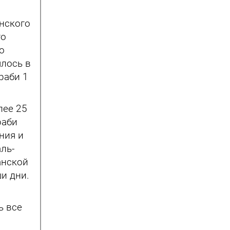
анского
го
о
ялось в
раби 1
лее 25
раби
ния и
ль-
анской
и дни.
ь все