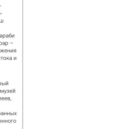
-
-
аш
Фараби
рар –
ижения
стока и
орый
 музей
леев,
ранных
онного