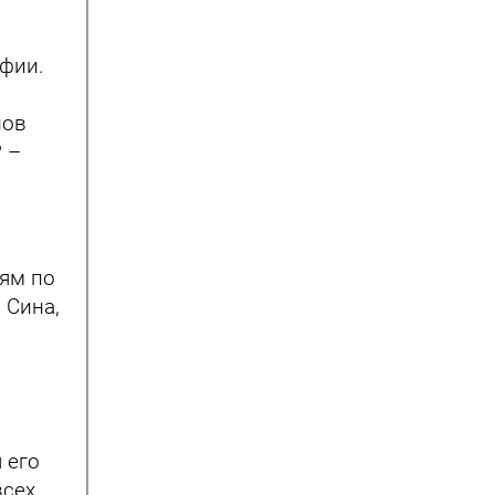
офии.
нов
 –
и
иям по
 Сина,
 его
всех