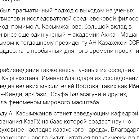
был прагматичный подход с выходом на ученых
нгвистов и исследователей средневековой филос
ериод, помимо А. Касымжанова, большой вклад в
би внес еще один ученый – академик Акжан Маша
сьмом к тогдашнему президенту АН Казахской ССР
оддержать необычный для того времени проект 
арабиеведения также внесут ученые из соседних
и Кыргызстана. Именно благодаря их исследован
едия великих мыслителей Востока, таких как Ибн
ь-Кинди, ар-Рази, Юсуфа Баласагуни и других,
ала феноменом мирового масштаба.
году А. Касымжанов станет заведующим кафедрой
нания КазГУ, на базе которой создаст научно-
уховное наследие казахского народа». Благодаря
захского народа будут читаться практически во 