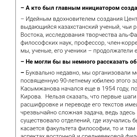
– А кто был главным инициатором созд
– Идейным вдохновителем создания Цент
выдающийся казахстанский ученый, чьи 
Востока, исследования творчества аль-Ф
философских наук, профессор, член-кор
мы, ученые, его ученики – продолжатели е
– Не могли бы вы немного рассказать об
–
Буквально недавно, мы организовали 
посвященную 90-летнему юбилею этого за
Касымжанова начался еще в 1954 году, п
Кирова. Нельзя сказать, что первые шаги
расшифровке и переводе его текстов имел
чрезвычайно сложная задача, ведь здесь 
существовало отделений, где изучались б
касается факультета философии, то и та
аспектах восточной и средневековой фи