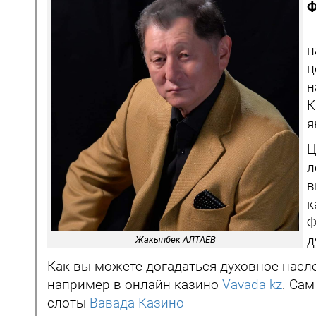
Ф
–
н
ц
н
К
я
Ц
л
в
к
Ф
д
Жакыпбек АЛТАЕВ
Как вы можете догадаться духовное насл
например в онлайн казино
Vavada kz
. Са
слоты
Вавада Казино