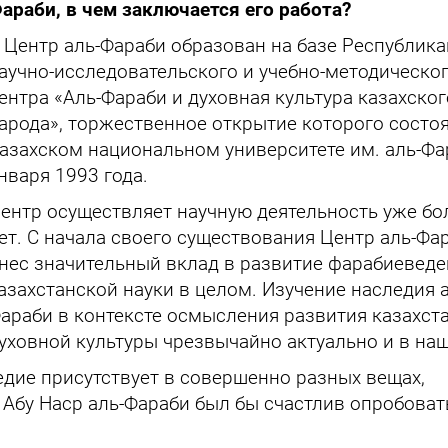
араби, в чем заключается его работа?
 Центр аль-Фараби образован на базе Республик
аучно-исследовательского и учебно-методическо
ентра «Аль-Фараби и духовная культура казахског
арода», торжественное открытие которого состо
азахском национальном университете им. аль-Фа
нваря 1993 года.
ентр осуществляет научную деятельность уже бо
ет. С начала своего существования Центр аль-Фа
нес значительный вклад в развитие фарабиеведе
азахстанской науки в целом. Изучение наследия а
араби в контексте осмысления развития казахст
уховной культуры чрезвычайно актуально и в наш
едие присутствует в совершенно разных вещах,
м Абу Наср аль-Фараби был бы счастлив опробоват