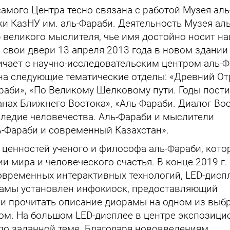
амого Центра тесно связана с работой Музея аль
и КазНУ им. аль-Фараби. Деятельность Музея аль
великого мыслителя, чье имя достойно носит н
л свои двери 13 апреля 2013 года в новом здании
ничает с научно-исследовательским центром аль-
на следующие тематические отделы: «Древний От
раби», «По Великому Шелковому пути. Годы пост
анах Ближнего Востока», «Аль-Фараби. Диалог Во
следие человечества. Аль-Фараби и мыслители
ь-Фараби и современный Казахстан».
 ценностей ученого и философа аль-Фараби, кот
 мира и человеческого счастья. В конце 2019 г.
временных интерактивных технологий, LED-дисп
орамы установлен инфокиоск, предоставляющий
и прочитать описание диорамы на одном из выб
ком. На большом LED-дисплее в центре экспозици
по заданной теме. Благодаря нововведениям