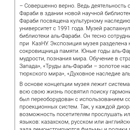
– Совершенно верно. Ведь деятельность с
Фараби в здании новой научной библиотек
Фараби посвящена культурному наследию 
университет с 1991 года. Музей распахну
библиотеки аль-Фараби. Он тесно сотруд
при КазНУ. Экспозиция музея разделена 
сокровищница памяти. Юные годы аль-Фа
мудрости, познания мира. Обучение в стр
Запада», «Труды аль-Фараби – золотое на
тюркского мира», «Духовное наследие ал
В основе концепции музея лежит система
всю свою жизнь посвятил поиску гармонии
был переоборудован с использованием со
проекционных систем. Так, у каждой ди
возможность посетителям прослушать ил
языков: казахском, русском или английс
зала демонстрируются фильмы и ролики 