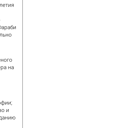
-летия
-
Фараби
ельно
еного
ра на
офии;
во и
зданию