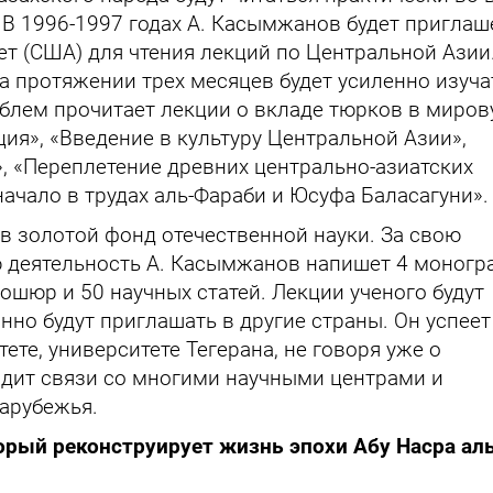
 В 1996-1997 годах А. Касымжанов будет приглаш
т (США) для чтения лекций по Центральной Азии
а протяжении трех месяцев будет усиленно изуча
облем прочитает лекции о вкладе тюрков в миро
ия», «Введение в культуру Центральной Азии»,
», «Переплетение древних центрально-азиатских
ачало в трудах аль-Фараби и Юсуфа Баласагуни».
в золотой фонд отечественной науки. За свою
 деятельность А. Касымжанов напишет 4 моногр
ошюр и 50 научных статей. Лекции ученого будут
нно будут приглашать в другие страны. Он успеет
ете, университете Тегерана, не говоря уже о
адит связи со многими научными центрами и
зарубежья.
торый реконструирует жизнь эпохи Абу Насра ал