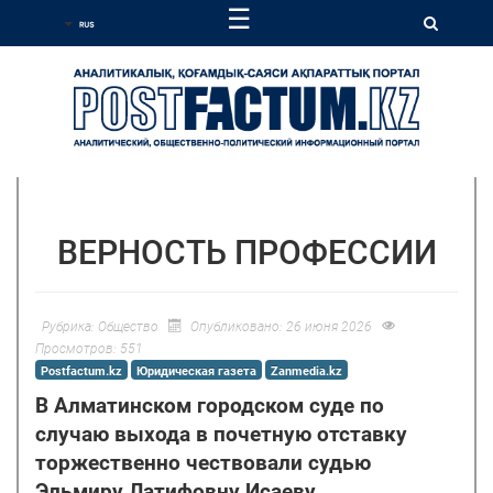
☰
ВЕРНОСТЬ ПРОФЕССИИ
Рубрика:
Общество
Опубликовано: 26 июня 2026
Просмотров: 551
Postfactum.kz
Юридическая газета
Zanmedia.kz
В Алматинском городском суде по
случаю выхода в почетную отставку
торжественно чествовали судью
Эльмиру Латифовну Исаеву.